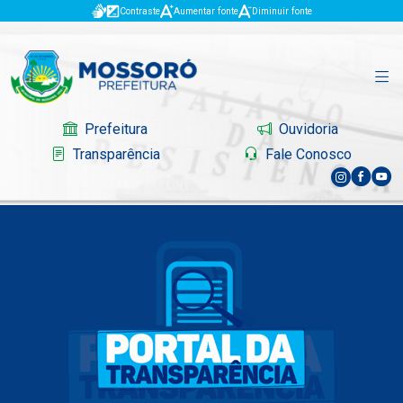
Contraste
Aumentar fonte
Diminuir fonte
Prefeitura
Ouvidoria
Transparência
Fale Conosco
Governo
Mossoró
Serviços
Portal do Contribuinte