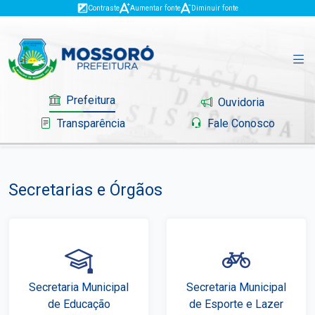
Contraste
Aumentar fonte
Diminuir fonte
Prefeitura
Ouvidoria
Transparência
Fale Conosco
Secretarias e Órgãos
Governo
Mossoró
Serviços
Secretaria Municipal
Secretaria Municipal
Portal do Contribuinte
de Educação
de Esporte e Lazer