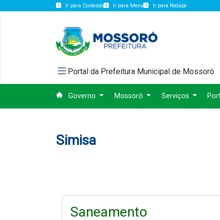
Ir para Conteúdo
Ir para Menu
Ir para Rodapé
Portal da Prefeitura Municipal de Mossoró
Governo
Mossoró
Serviços
Por
Simisa
Saneamento