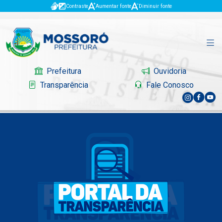
Contraste
Aumentar fonte
Diminuir fonte
Prefeitura
Ouvidoria
Transparência
Fale Conosco
Governo
Mossoró
Serviços
Portal do Contribuinte