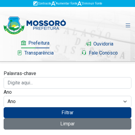
Contraste
Aumentar fonte
Diminuir fonte
Prefeitura
Ouvidoria
Transparência
Fale Conosco
Palavras-chave
Governo
Ano
Mossoró
Serviços
Filtrar
Limpar
Portal do Contribuinte