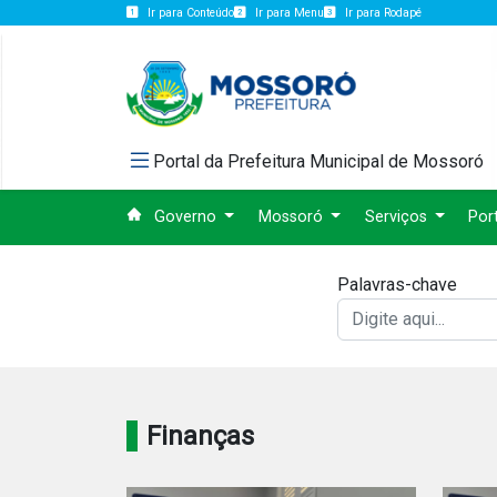
Ir para Conteúdo
Ir para Menu
Ir para Rodapé
Portal da Prefeitura Municipal de Mossoró
Governo
Mossoró
Serviços
Por
Palavras-chave
Finanças