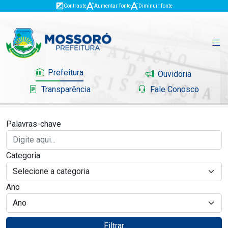
Contraste
Aumentar fonte
Diminuir fonte
Prefeitura
Ouvidoria
Transparência
Fale Conosco
Palavras-chave
Governo
Categoria
Mossoró
Ano
Serviços
Portal do Contribuinte
Filtrar