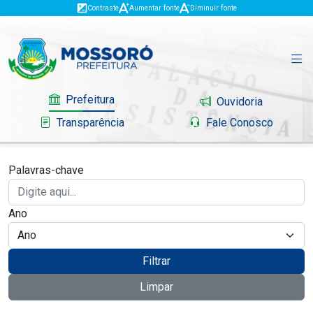
Contraste
Aumentar fonte
Diminuir fonte
Prefeitura
Ouvidoria
Transparência
Fale Conosco
Palavras-chave
Governo
Ano
Mossoró
Serviços
Filtrar
Limpar
Portal do Contribuinte