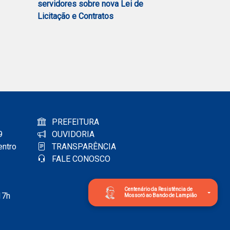
servidores sobre nova Lei de
Licitação e Contratos
PREFEITURA
9
OUVIDORIA
entro
TRANSPARÊNCIA
FALE CONOSCO
Centenário da Resistência de
17h
Mossoró ao Bando de Lampião