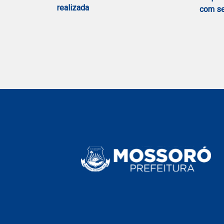
realizada
com se