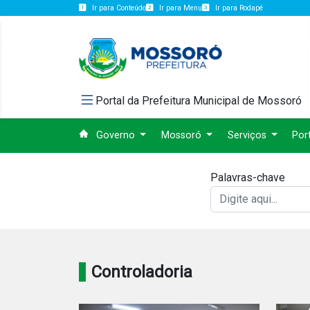
Ir para Conteúdo
Ir para Menu
Ir para Rodapé
Portal da Prefeitura Municipal de Mossoró
Governo
Mossoró
Serviços
Por
Palavras-chave
Controladoria