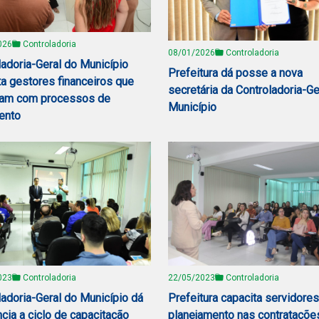
026
Controladoria
08/01/2026
Controladoria
ladoria-Geral do Município
Prefeitura dá posse a nova
ta gestores financeiros que
secretária da Controladoria-Ge
ham com processos de
Município
ento
023
Controladoria
22/05/2023
Controladoria
ladoria-Geral do Município dá
Prefeitura capacita servidore
cia a ciclo de capacitação
planejamento nas contrataçõe