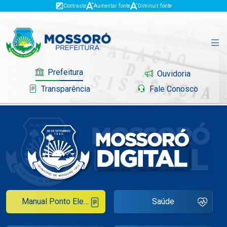
Contraste
Aumentar fonte
Diminuir fonte
Prefeitura
Ouvidoria
Transparência
Fale Conosco
Governo
Mossoró
Serviços
Manual Ponto Eletrônico
Saúde
Portal do Contribuinte