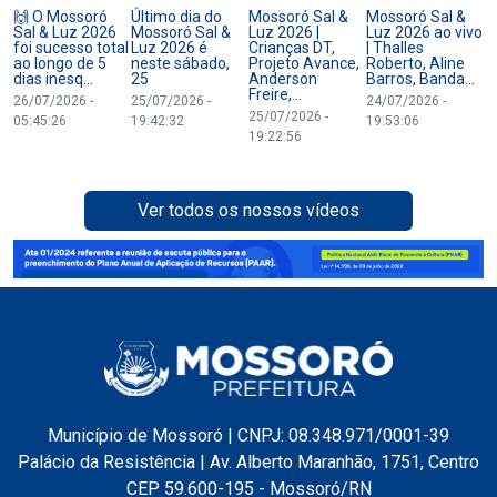
🙌 O Mossoró
Último dia do
Mossoró Sal &
Mossoró Sal &
Sal & Luz 2026
Mossoró Sal &
Luz 2026 |
Luz 2026 ao vivo
foi sucesso total
Luz 2026 é
Crianças DT,
| Thalles
ao longo de 5
neste sábado,
Projeto Avance,
Roberto, Aline
dias inesq...
25
Anderson
Barros, Banda...
Freire,...
26/07/2026 -
25/07/2026 -
24/07/2026 -
25/07/2026 -
05:45:26
19:42:32
19:53:06
19:22:56
Ver todos os nossos vídeos
Município de Mossoró | CNPJ: 08.348.971/0001-39
Palácio da Resistência | Av. Alberto Maranhão, 1751, Centro
CEP 59.600-195 - Mossoró/RN