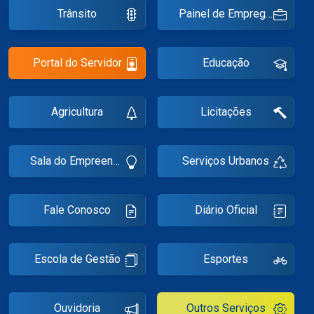
Trânsito
Painel de Empregos
Notícias
Carta de Serviço
Portal do Servidor
Educação
PESQUISAR
Agricultura
Licitações
Sala do Empreendedor
Serviços Urbanos
Fale Conosco
Diário Oficial
Escola de Gestão
Esportes
Ouvidoria
Outros Serviços