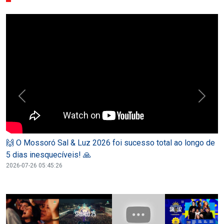
🙌 O Mossoró Sal & Luz 2026 foi sucesso total ao longo de
5 dias inesquecíveis! 🙏
2026-07-26 05:45:26