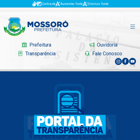
Contraste
Aumentar fonte
Diminuir fonte
Prefeitura
Ouvidoria
Transparência
Fale Conosco
Governo
Mossoró
Serviços
Portal do Contribuinte