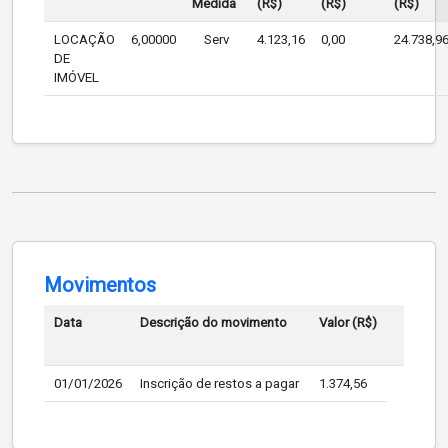
Medida
(R$)
(R$)
(R$)
LOCAÇÃO
6,00000
Serv
4.123,16
0,00
24.738,9
DE
IMÓVEL
Movimentos
Data
Descrição do movimento
Valor (R$)
01/01/2026
Inscrição de restos a pagar
1.374,56