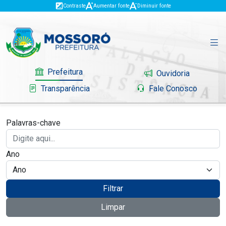
Contraste
Aumentar fonte
Diminuir fonte
Prefeitura
Ouvidoria
Transparência
Fale Conosco
Palavras-chave
Governo
Ano
Mossoró
Serviços
Filtrar
Limpar
Portal do Contribuinte