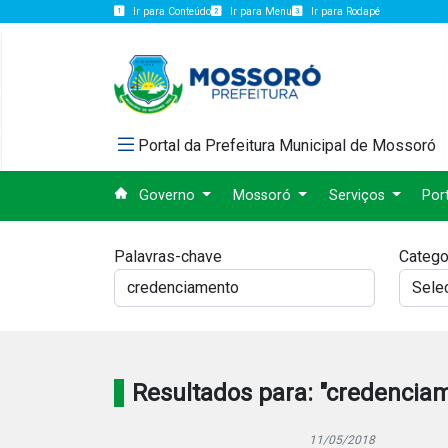
Ir para Conteúdo
Ir para Menu
Ir para Rodapé
Portal da Prefeitura Municipal de Mossoró
Governo
Mossoró
Serviços
Por
Palavras-chave
Catego
Resultados para: "credencia
11/05/2018