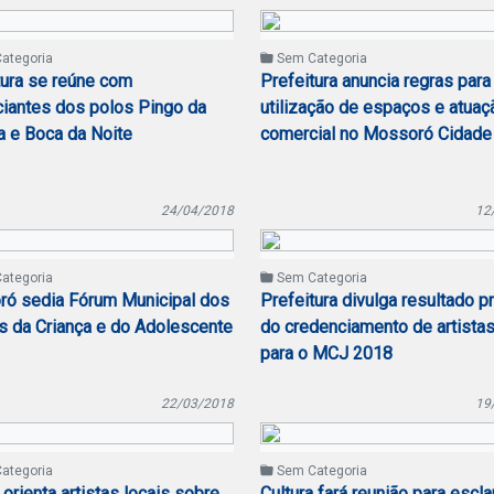
ategoria
Sem Categoria
tura se reúne com
Prefeitura anuncia regras para
iantes dos polos Pingo da
utilização de espaços e atuaç
a e Boca da Noite
comercial no Mossoró Cidade
24/04/2018
12
ategoria
Sem Categoria
ó sedia Fórum Municipal dos
Prefeitura divulga resultado p
os da Criança e do Adolescente
do credenciamento de artistas
para o MCJ 2018
22/03/2018
19
ategoria
Sem Categoria
 orienta artistas locais sobre
Cultura fará reunião para escla