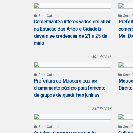
Sem Categoria
Sem C
Comerciantes interessados em atuar
Prefei
na Estação das Artes e Cidadela
comerc
devem se credenciar de 21 a 25 de
Mei Di
maio
30/04/2018
Sem Categoria
Sem C
Prefeitura de Mossoró publica
Mossor
chamamento público para fomento
Direit
de grupos de quadrilhas juninas
23/03/2018
Sem Categoria
Sem C
Artistas elogiam chamamento
Cultura