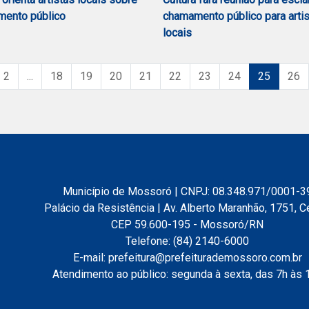
ento público
chamamento público para arti
locais
2
...
18
19
20
21
22
23
24
25
26
Município de Mossoró | CNPJ: 08.348.971/0001-3
Palácio da Resistência | Av. Alberto Maranhão, 1751, C
CEP 59.600-195 - Mossoró/RN
Telefone: (84) 2140-6000
E-mail: prefeitura@prefeiturademossoro.com.br
Atendimento ao público: segunda à sexta, das 7h às 