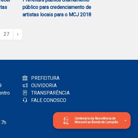
stas
público para credenciamento de
artistas locais para o MCJ 2018
27
›
PREFEITURA
9
OUVIDORIA
entro
TRANSPARÊNCIA
FALE CONOSCO
Centenário da Resistência de
17h
Mossoró ao Bando de Lampião