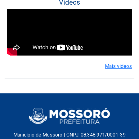
Vídeos
Mais videos
Município de Mossoró | CNPJ: 08.348.971/0001-39