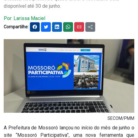
disponível até 30 de junho.
Notícias
Por: Larissa Maciel
Carta de Serviço
Compartilhe:
PESQUISAR
SECOM/PMM
A Prefeitura de Mossoró lançou no início do mês de junho o
site “Mossoró Participativa”, uma nova ferramenta que