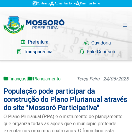
Contraste
Aumentar fonte
Diminuir fonte
Prefeitura
Ouvidoria
Transparência
Fale Conosco
Finanças
|
Planejamento
Terça-Feira - 24/06/2025
Governo
População pode participar da
Mossoró
construção do Plano Plurianual através
do site "Mossoró Participativa"
Serviços
O Plano Plurianual (PPA) é o instrumento de planejamento
que organiza todas as ações que o município pretende
Portal do Contribuinte
executar nos próximos quatro anos. O formulário está