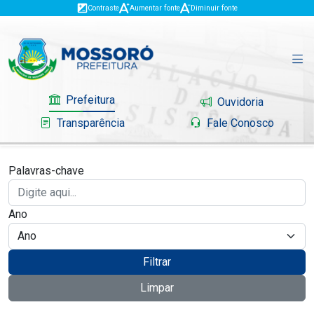
Contraste
Aumentar fonte
Diminuir fonte
Prefeitura
Ouvidoria
Transparência
Fale Conosco
Palavras-chave
Governo
Ano
Mossoró
Serviços
Filtrar
Limpar
Portal do Contribuinte