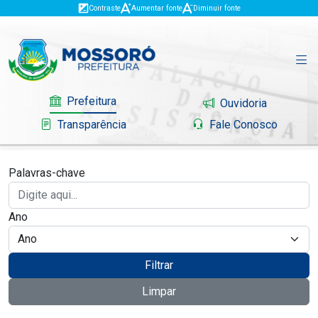
Contraste
Aumentar fonte
Diminuir fonte
Prefeitura
Ouvidoria
Transparência
Fale Conosco
Palavras-chave
Governo
Ano
Mossoró
Serviços
Filtrar
Limpar
Portal do Contribuinte