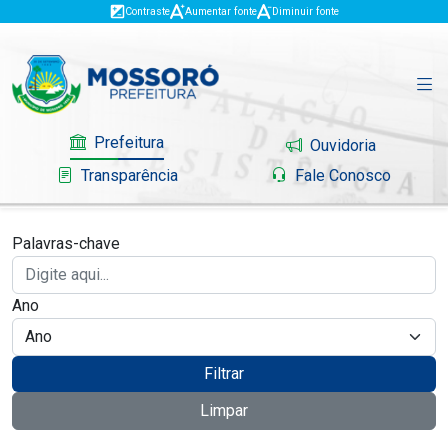
Contraste
Aumentar fonte
Diminuir fonte
Prefeitura
Ouvidoria
Transparência
Fale Conosco
Palavras-chave
Governo
Ano
Mossoró
Serviços
Filtrar
Limpar
Portal do Contribuinte