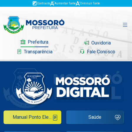
Contraste
Aumentar fonte
Diminuir fonte
Prefeitura
Ouvidoria
Transparência
Fale Conosco
Governo
Mossoró
Serviços
Manual Ponto Eletrônico
Saúde
Portal do Contribuinte