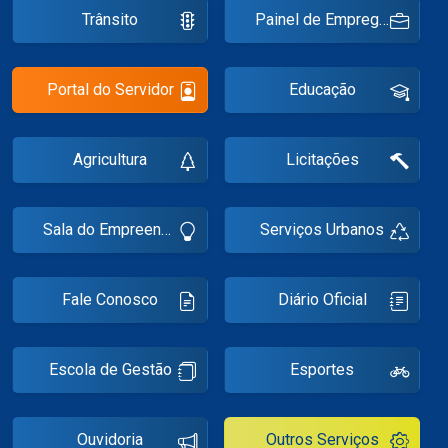
Trânsito
Painel de Empregos
Notícias
Carta de Serviço
Portal do Servidor
Educação
PESQUISAR
Agricultura
Licitações
Sala do Empreendedor
Serviços Urbanos
Fale Conosco
Diário Oficial
Escola de Gestão
Esportes
Ouvidoria
Outros Serviços