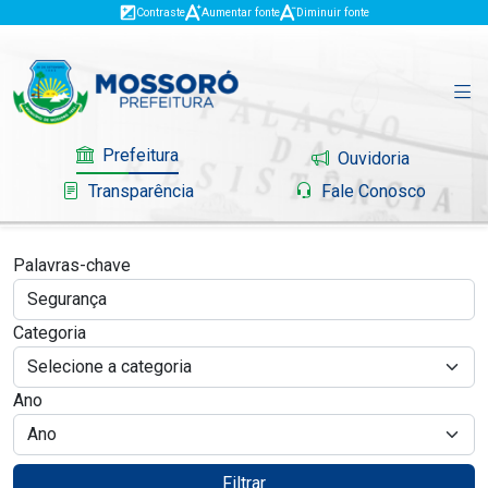
Contraste
Aumentar fonte
Diminuir fonte
Prefeitura
Ouvidoria
Transparência
Fale Conosco
Palavras-chave
Governo
Categoria
Mossoró
Ano
Serviços
Portal do Contribuinte
Filtrar