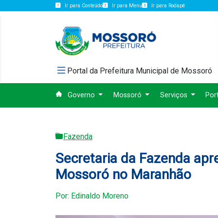
Ir para Conteúdo
Ir para Menu
Ir para Rodapé
Portal da Prefeitura Municipal de Mossoró
Governo
Mossoró
Serviços
Por
Fazenda
Secretaria da Fazenda apre
Mossoró no Maranhão
Por: Edinaldo Moreno