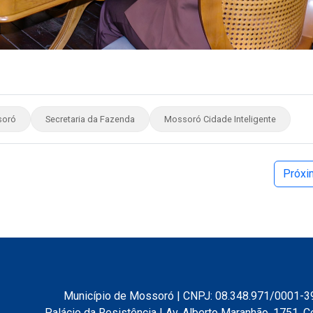
soró
Secretaria da Fazenda
Mossoró Cidade Inteligente
Próx
Município de Mossoró | CNPJ: 08.348.971/0001-3
Palácio da Resistência | Av. Alberto Maranhão, 1751, C