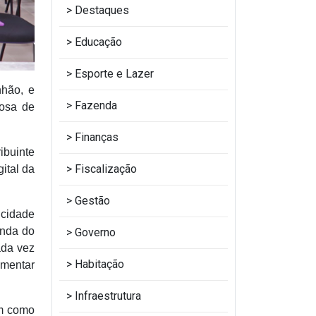
Destaques
Educação
Esporte e Lazer
nhão, e
Fazenda
tosa de
Finanças
ibuinte
Fiscalização
ital da
Gestão
 cidade
inda do
Governo
ada vez
Habitação
ementar
Infraestrutura
im como