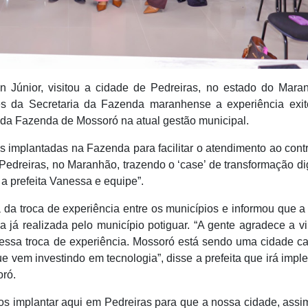
 Júnior, visitou a cidade de Pedreiras, no estado do Mara
ores da Secretaria da Fazenda maranhense
a experiência exi
a da Fazenda de Mossoró na atual gestão municipal.
as implantadas na Fazenda para facilitar o atendimento ao contr
edreiras, no Maranhão, trazendo o ‘case’ de transformação dig
a prefeita Vanessa e equipe”.
a da troca de experiência entre os municípios e informou que a
 já realizada pelo município potiguar. “A gente agradece a v
 essa troca de experiência. Mossoró está sendo uma cidade c
ue vem investindo em tecnologia”, disse a prefeita que irá impl
ró.
os implantar aqui em Pedreiras para que a nossa cidade, ass