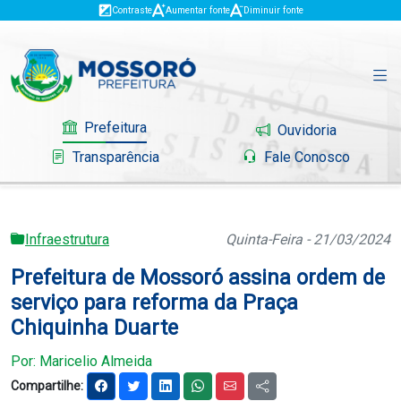
Contraste
Aumentar fonte
Diminuir fonte
Prefeitura
Ouvidoria
Transparência
Fale Conosco
Infraestrutura
Quinta-Feira - 21/03/2024
Governo
Prefeitura de Mossoró assina ordem de
Mossoró
serviço para reforma da Praça
Chiquinha Duarte
Serviços
Por: Maricelio Almeida
Portal do Contribuinte
Compartilhe: