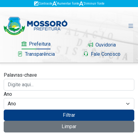
Contraste
Aumentar fonte
Diminuir fonte
Prefeitura
Ouvidoria
Transparência
Fale Conosco
Palavras-chave
Governo
Ano
Mossoró
Serviços
Filtrar
Limpar
Portal do Contribuinte