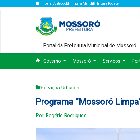
Ir para Conteúdo
Ir para Menu
Ir para Rodapé
Portal da Prefeitura Municipal de Mossoró
Governo
Mossoró
Serviços
Por
Serviços Urbanos
Programa “Mossoró Limpa” 
Por: Rogério Rodrigues