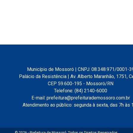
Município de Mossoró | CNPJ: 08.348.971/0001-3
Palácio da Resistência | Av. Alberto Maranhão, 1751, C
CEP 59.600-195 - Mossoró/RN
Telefone: (84) 2140-6000
E-mail: prefeitura@prefeiturademossoro.com.br
Atendimento ao público: segunda à sexta, das 7h às 
© 2026 - Prefeitura de Mossoró. Todos os Direitos Reservados.