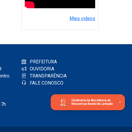
Mais videos
PREFEITURA
9
OUVIDORIA
entro
TRANSPARÊNCIA
FALE CONOSCO
Centenário da Resistência de
17h
Mossoró ao Bando de Lampião