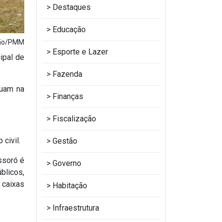
Destaques
Educação
ção/PMM
Esporte e Lazer
ipal de
Fazenda
tuam na
Finanças
Fiscalização
 civil.
Gestão
ssoró é
Governo
blicos,
 caixas
Habitação
Infraestrutura