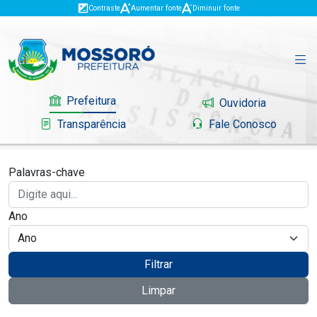
Contraste
Aumentar fonte
Diminuir fonte
Prefeitura
Ouvidoria
Transparência
Fale Conosco
Palavras-chave
Governo
Ano
Mossoró
Serviços
Filtrar
Limpar
Portal do Contribuinte