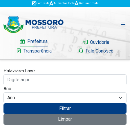
Contraste
Aumentar fonte
Diminuir fonte
Prefeitura
Ouvidoria
Transparência
Fale Conosco
Palavras-chave
Governo
Ano
Mossoró
Serviços
Filtrar
Limpar
Portal do Contribuinte