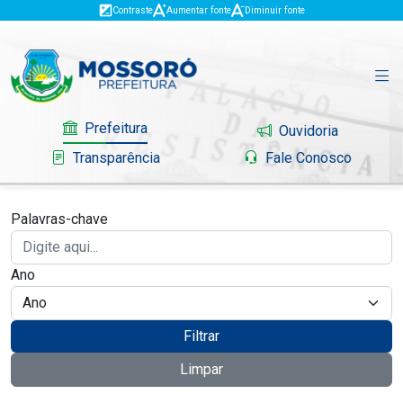
Contraste
Aumentar fonte
Diminuir fonte
Prefeitura
Ouvidoria
Transparência
Fale Conosco
Palavras-chave
Governo
Ano
Mossoró
Serviços
Filtrar
Limpar
Portal do Contribuinte