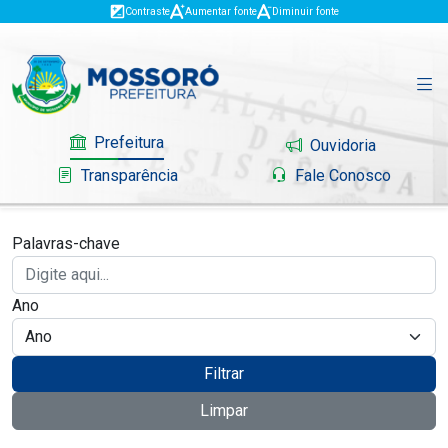
Contraste
Aumentar fonte
Diminuir fonte
Prefeitura
Ouvidoria
Transparência
Fale Conosco
Palavras-chave
Governo
Ano
Mossoró
Serviços
Filtrar
Limpar
Portal do Contribuinte