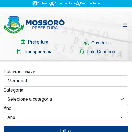
Contraste
Aumentar fonte
Diminuir fonte
Prefeitura
Ouvidoria
Transparência
Fale Conosco
Palavras-chave
Governo
Categoria
Mossoró
Ano
Serviços
Portal do Contribuinte
Filtrar