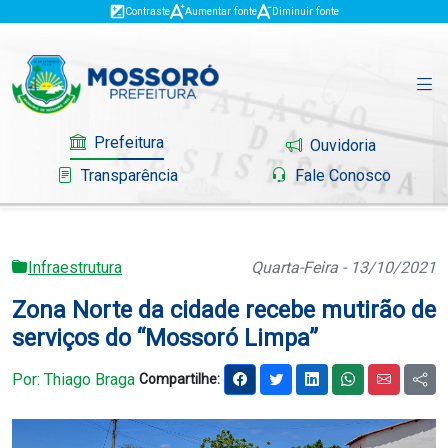
Contraste
Aumentar fonte
Diminuir fonte
Prefeitura
Ouvidoria
Transparência
Fale Conosco
Infraestrutura
Quarta-Feira - 13/10/2021
Governo
Zona Norte da cidade recebe mutirão de
Mossoró
serviços do “Mossoró Limpa”
Serviços
Por: Thiago Braga
Compartilhe:
Portal do Contribuinte