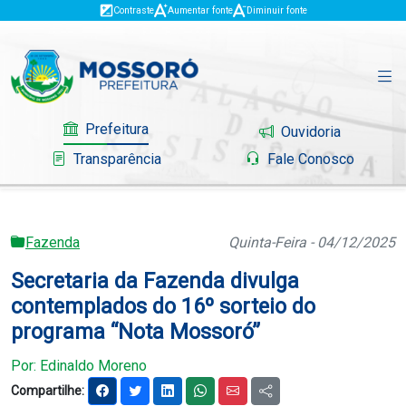
Contraste
Aumentar fonte
Diminuir fonte
Prefeitura
Ouvidoria
Transparência
Fale Conosco
Fazenda
Quinta-Feira - 04/12/2025
Governo
Secretaria da Fazenda divulga
Mossoró
contemplados do 16º sorteio do
programa “Nota Mossoró”
Serviços
Por: Edinaldo Moreno
Portal do Contribuinte
Compartilhe: