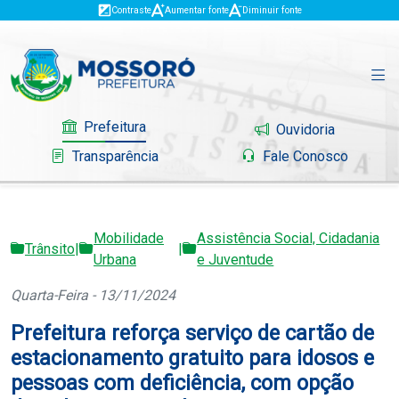
Contraste
Aumentar fonte
Diminuir fonte
Prefeitura
Ouvidoria
Transparência
Fale Conosco
Mobilidade
Assistência Social, Cidadania
Governo
Trânsito
|
|
Urbana
e Juventude
Mossoró
Quarta-Feira - 13/11/2024
Prefeitura reforça serviço de cartão de
Serviços
estacionamento gratuito para idosos e
Portal do Contribuinte
pessoas com deficiência, com opção