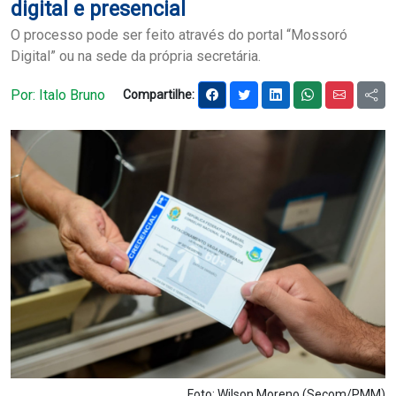
digital e presencial
Notícias
O processo pode ser feito através do portal “Mossoró
Digital” ou na sede da própria secretária.
Carta de Serviço
Por: Italo Bruno
Compartilhe:
PESQUISAR
Foto: Wilson Moreno (Secom/PMM)