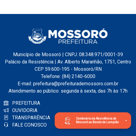
Município de Mossoró | CNPJ: 08.348.971/0001-39
Palácio da Resistência | Av. Alberto Maranhão, 1751, Centro
CEP 59.600-195 - Mossoró/RN
Telefone: (84) 2140-6000
E-mail: prefeitura@prefeiturademossoro.com.br
Atendimento ao público: segunda à sexta, das 7h às 17h
PREFEITURA
OUVIDORIA
TRANSPARÊNCIA
Centenário da Resistência de
Mossoró ao Bando de Lampião
FALE CONOSCO