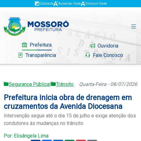
Contraste
Aumentar fonte
Diminuir fonte
Prefeitura
Ouvidoria
Transparência
Fale Conosco
Segurança Pública
|
Trânsito
Quarta-Feira - 08/07/2026
Governo
Prefeitura inicia obra de drenagem em
Mossoró
cruzamentos da Avenida Diocesana
Intervenção segue até o dia 15 de julho e exige atenção dos
Serviços
condutores às mudanças no trânsito
Portal do Contribuinte
Por: Elisângela Lima