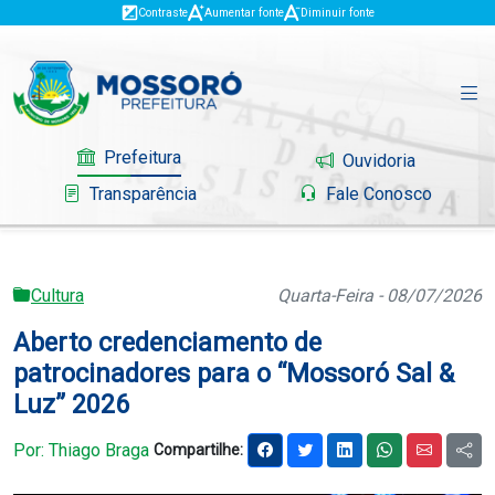
Contraste
Aumentar fonte
Diminuir fonte
Prefeitura
Ouvidoria
Transparência
Fale Conosco
Cultura
Quarta-Feira - 08/07/2026
Governo
Aberto credenciamento de
Mossoró
patrocinadores para o “Mossoró Sal &
Luz” 2026
Serviços
Por: Thiago Braga
Compartilhe:
Portal do Contribuinte