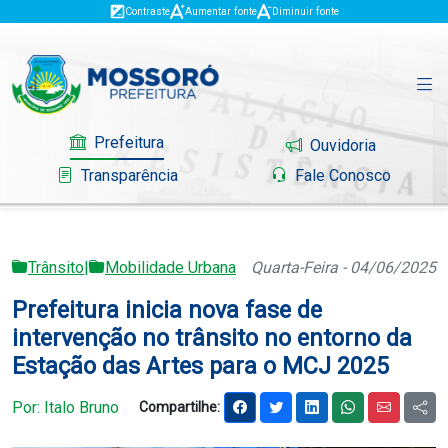
Contraste
Aumentar fonte
Diminuir fonte
Prefeitura
Ouvidoria
Transparência
Fale Conosco
Trânsito
|
Mobilidade Urbana
Quarta-Feira - 04/06/2025
Governo
Prefeitura inicia nova fase de
Mossoró
intervenção no trânsito no entorno da
Estação das Artes para o MCJ 2025
Serviços
Por: Italo Bruno
Compartilhe:
Portal do Contribuinte