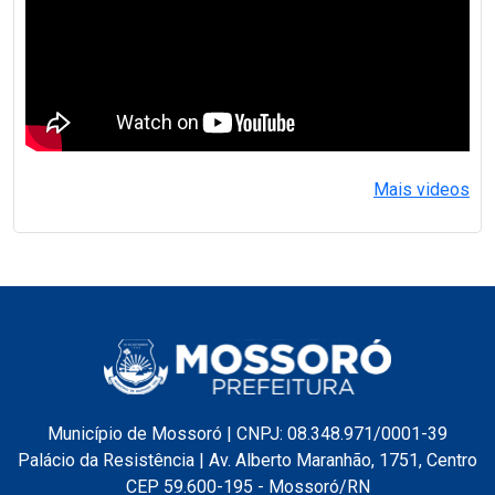
Mais videos
Município de Mossoró | CNPJ: 08.348.971/0001-39
Palácio da Resistência | Av. Alberto Maranhão, 1751, Centro
CEP 59.600-195 - Mossoró/RN