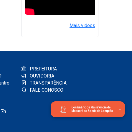
Mais videos
PREFEITURA
9
OUVIDORIA
entro
TRANSPARÊNCIA
FALE CONOSCO
Centenário da Resistência de
17h
Mossoró ao Bando de Lampião