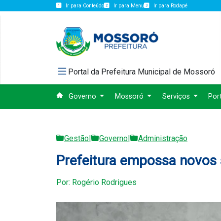
Ir para Conteúdo
Ir para Menu
Ir para Rodapé
Portal da Prefeitura Municipal de Mossoró
Governo
Mossoró
Serviços
Por
Gestão
|
Governo
|
Administração
Prefeitura empossa novos 
Por: Rogério Rodrigues