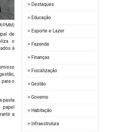
Destaques
Educação
OM/PMM)
Esporte e Lazer
ipal de
liza o
Fazenda
tados à
Finanças
romisso
Fiscalização
gestão,
 para o
Gestão
Governo
a pasta
m papel
Habitação
antir a
Infraestrutura