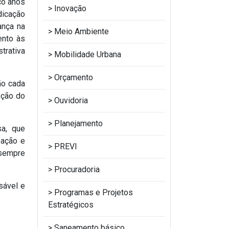
co anos
Inovação
dicação
ança na
Meio Ambiente
ento às
trativa
Mobilidade Urbana
Orçamento
ão cada
oção do
Ouvidoria
Planejamento
sa, que
fação e
PREVI
 sempre
Procuradoria
sável e
Programas e Projetos
Estratégicos
Saneamento básico