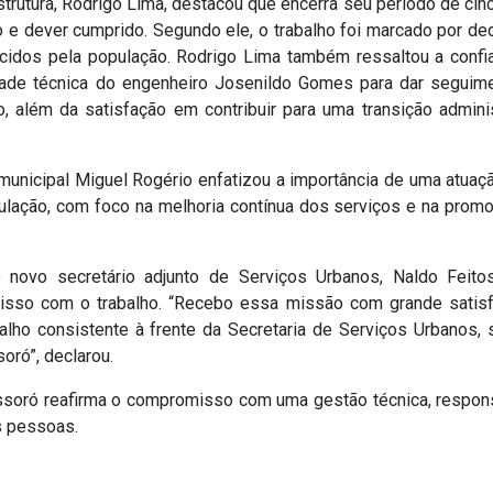
strutura, Rodrigo Lima, destacou que encerra seu período de cin
o e dever cumprido. Segundo ele, o trabalho foi marcado por de
cidos pela população. Rodrigo Lima também ressaltou a confi
dade técnica do engenheiro Josenildo Gomes para dar seguim
 além da satisfação em contribuir para uma transição adminis
municipal Miguel Rogério enfatizou a importância de uma atuaç
pulação, com foco na melhoria contínua dos serviços e na prom
novo secretário adjunto de Serviços Urbanos, Naldo Feito
isso com o trabalho. “Recebo essa missão com grande satis
lho consistente à frente da Secretaria de Serviços Urbanos,
ró”, declarou.
soró reafirma o compromisso com uma gestão técnica, respon
s pessoas.