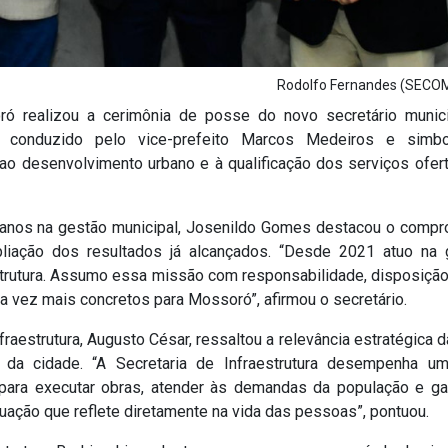
Rodolfo Fernandes (SEC
oró realizou a cerimônia de posse do novo secretário munic
oi conduzido pelo vice-prefeito Marcos Medeiros e simbo
s ao desenvolvimento urbano e à qualificação dos serviços ofer
 anos na gestão municipal, Josenildo Gomes destacou o comp
iação dos resultados já alcançados. “Desde 2021 atuo na 
trutura. Assumo essa missão com responsabilidade, disposição
da vez mais concretos para Mossoró”, afirmou o secretário.
aestrutura, Augusto César, ressaltou a relevância estratégica d
 da cidade. “A Secretaria de Infraestrutura desempenha u
para executar obras, atender às demandas da população e gar
uação que reflete diretamente na vida das pessoas”, pontuou.