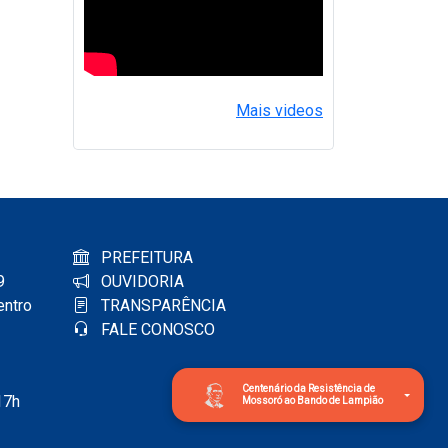
Mais videos
PREFEITURA
9
OUVIDORIA
entro
TRANSPARÊNCIA
FALE CONOSCO
Centenário da Resistência de
17h
Mossoró ao Bando de Lampião