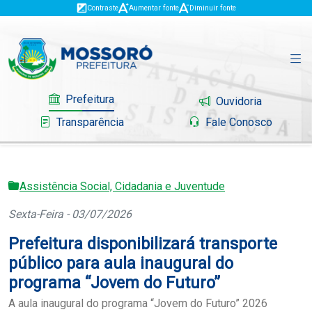
Contraste
Aumentar fonte
Diminuir fonte
Prefeitura
Ouvidoria
Transparência
Fale Conosco
Assistência Social, Cidadania e Juventude
Governo
Sexta-Feira - 03/07/2026
Mossoró
Prefeitura disponibilizará transporte
Serviços
público para aula inaugural do
programa “Jovem do Futuro”
Portal do Contribuinte
A aula inaugural do programa “Jovem do Futuro” 2026