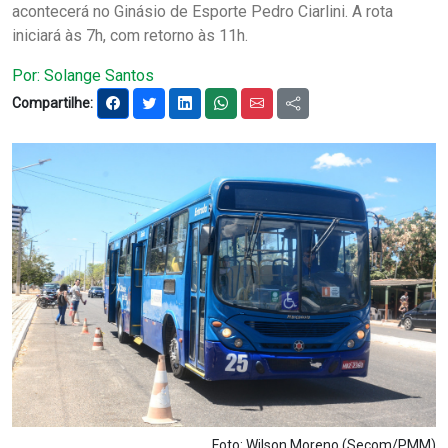
acontecerá no Ginásio de Esporte Pedro Ciarlini. A rota
Notícias
iniciará às 7h, com retorno às 11h.
Carta de Serviço
Por: Solange Santos
Compartilhe:
PESQUISAR
Foto: Wilson Moreno (Secom/PMM)