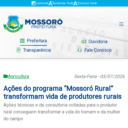
Contraste
Aumentar fonte
Diminuir fonte
Prefeitura
Ouvidoria
Transparência
Fale Conosco
Agricultura
Sexta-Feira - 03/07/2026
Governo
Ações do programa “Mossoró Rural”
Mossoró
transformam vida de produtores rurais
Ações técnicas e de consultoria voltadas para o produtor
Serviços
rural conseguem transformar a vida do homem e da mulher
do campo
Portal do Contribuinte