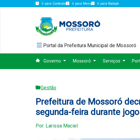
Ir para Conteúdo
Ir para Menu
Ir para Rodapé
Portal da Prefeitura Municipal de Mossoró
Governo
Mossoró
Serviços
Por
Gestão
Prefeitura de Mossoró decr
segunda-feira durante jogo
Por: Larissa Maciel