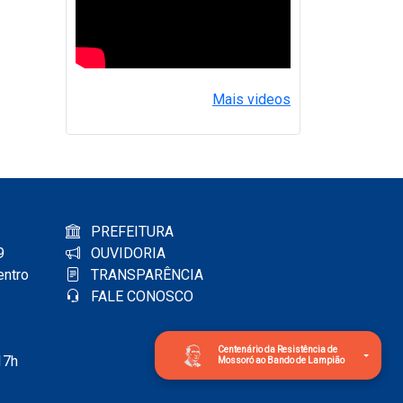
Mais videos
PREFEITURA
9
OUVIDORIA
entro
TRANSPARÊNCIA
FALE CONOSCO
Centenário da Resistência de
17h
Mossoró ao Bando de Lampião