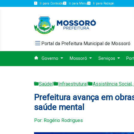
Ir para Conteúdo
Ir para Menu
Ir para Rodapé
Portal da Prefeitura Municipal de Mossoró
Governo
Mossoró
Serviços
Por
Saúde
|
Infraestrutura
|
Assistência Social,
Prefeitura avança em obras
saúde mental
Por: Rogério Rodrigues