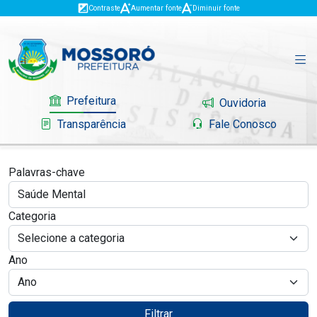
Contraste
Aumentar fonte
Diminuir fonte
Prefeitura
Ouvidoria
Transparência
Fale Conosco
Palavras-chave
Governo
Categoria
Mossoró
Ano
Serviços
Portal do Contribuinte
Filtrar