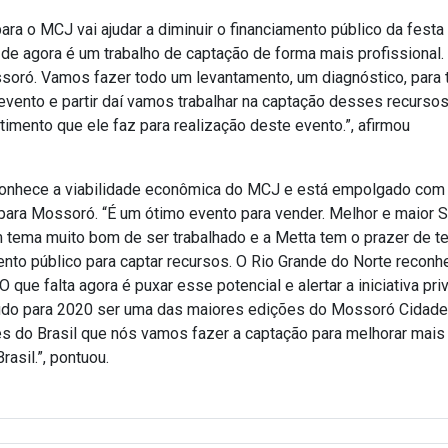
ara o MCJ vai ajudar a diminuir o financiamento público da festa 
r de agora é um trabalho de captação de forma mais profissional.
soró. Vamos fazer todo um levantamento, um diagnóstico, para 
vento e partir daí vamos trabalhar na captação desses recurso
timento que ele faz para realização deste evento.”, afirmou
econhece a viabilidade econômica do MCJ e está empolgado com
 para Mossoró. “É um ótimo evento para vender. Melhor e maior 
tema muito bom de ser trabalhado e a Metta tem o prazer de te
to público para captar recursos. O Rio Grande do Norte reconh
 que falta agora é puxar esse potencial e alertar a iniciativa pri
m tudo para 2020 ser uma das maiores edições do Mossoró Cidade
s do Brasil que nós vamos fazer a captação para melhorar mais
asil.”, pontuou.