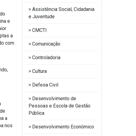
Assistência Social, Cidadania
ldo
e Juventude
ina e
ior
CMCTI
ptas a
ndo com
Comunicação
Controladoria
o
ndo,
Cultura
Defesa Civil
Desenvolvimento de
m
Pessoas e Escola de Gestão
ade
Pública
ma a
ba nos
Desenvolvimento Econômico