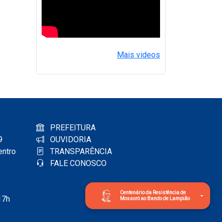
Mais videos
PREFEITURA
9
OUVIDORIA
entro
TRANSPARÊNCIA
FALE CONOSCO
Centenário da Resistência de
17h
Mossoró ao Bando de Lampião