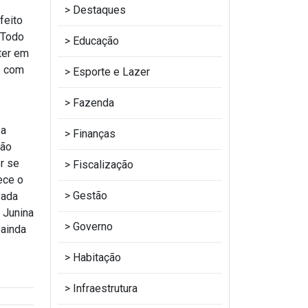
Destaques
feito
 Todo
Educação
ter em
s com
Esporte e Lazer
Fazenda
 a
Finanças
São
r se
Fiscalização
ece o
Gestão
vada
 Junina
Governo
 ainda
Habitação
Infraestrutura