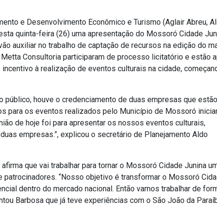
mento e Desenvolvimento Econômico e Turismo (Aglair Abreu, A
desta quinta-feira (26) uma apresentação do Mossoró Cidade Jun
o auxiliar no trabalho de captação de recursos na edição do ma
Metta Consultoria participaram de processo licitatório e estão a
 incentivo à realização de eventos culturais na cidade, começa
to público, houve o credenciamento de duas empresas que estã
ios para os eventos realizados pelo Município de Mossoró inicia
ão de hoje foi para apresentar os nossos eventos culturais,
duas empresas.”, explicou o secretário de Planejamento Aldo
firma que vai trabalhar para tornar o Mossoró Cidade Junina u
 de patrocinadores. “Nosso objetivo é transformar o Mossoró Cid
ncial dentro do mercado nacional. Então vamos trabalhar de for
entou Barbosa que já teve experiências com o São João da Paraí