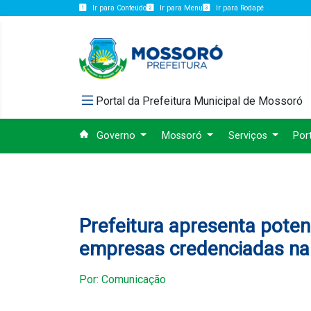
Ir para Conteúdo
Ir para Menu
Ir para Rodapé
Portal da Prefeitura Municipal de Mossoró
Governo
Mossoró
Serviços
Por
Prefeitura apresenta pote
empresas credenciadas na
Por: Comunicação