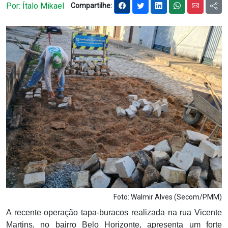
Por: Ítalo Mikael
Compartilhe:
Notícias
Carta de Serviço
PESQUISAR
Foto: Walmir Alves (Secom/PMM)
A recente operação tapa-buracos realizada na rua Vicente
Martins, no bairro Belo Horizonte, apresenta um forte