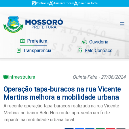
Contraste
Aumentar fonte
Diminuir fonte
Prefeitura
Ouvidoria
Transparência
Fale Conosco
Infraestrutura
Quinta-Feira - 27/06/2024
Governo
Operação tapa-buracos na rua Vicente
Mossoró
Martins melhora a mobilidade urbana
A recente operação tapa-buracos realizada na rua Vicente
Serviços
Martins, no bairro Belo Horizonte, apresenta um forte
impacto na mobilidade urbana local
Portal do Contribuinte