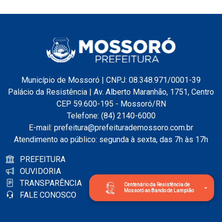
Município de Mossoró | CNPJ: 08.348.971/0001-39
Palácio da Resistência | Av. Alberto Maranhão, 1751, Centro
CEP 59.600-195 - Mossoró/RN
Telefone: (84) 2140-6000
E-mail: prefeitura@prefeiturademossoro.com.br
Atendimento ao público: segunda à sexta, das 7h às 17h
PREFEITURA
OUVIDORIA
TRANSPARÊNCIA
Centenário da Resistência de
Mossoró ao Bando de Lampião
FALE CONOSCO