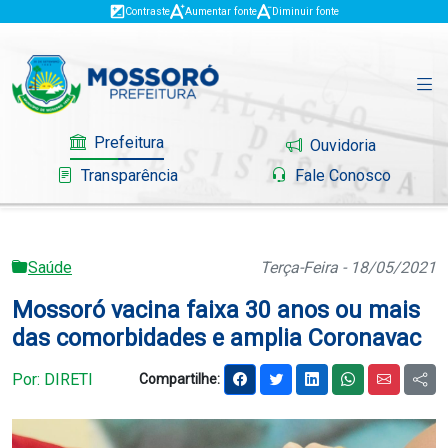
Contraste
Aumentar fonte
Diminuir fonte
Prefeitura
Ouvidoria
Transparência
Fale Conosco
Saúde
Terça-Feira - 18/05/2021
Governo
Mossoró vacina faixa 30 anos ou mais
Mossoró
das comorbidades e amplia Coronavac
Serviços
Por: DIRETI
Compartilhe:
Portal do Contribuinte