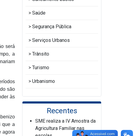
Saúde
Segurança Pública
Serviços Urbanos
ão será
Trânsito
empo, a
nariam
Turismo
Urbanismo
eríodos
edo são
nder às
Recentes
abenizo
SME realiza a IV Amostra da
i que a
Agricultura Familiar nas
e agora
escolas