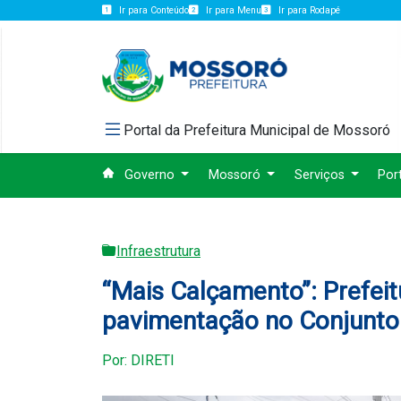
Ir para Conteúdo
Ir para Menu
Ir para Rodapé
Portal da Prefeitura Municipal de Mossoró
Governo
Mossoró
Serviços
Por
Infraestrutura
“Mais Calçamento”: Prefei
pavimentação no Conjunt
Por: DIRETI