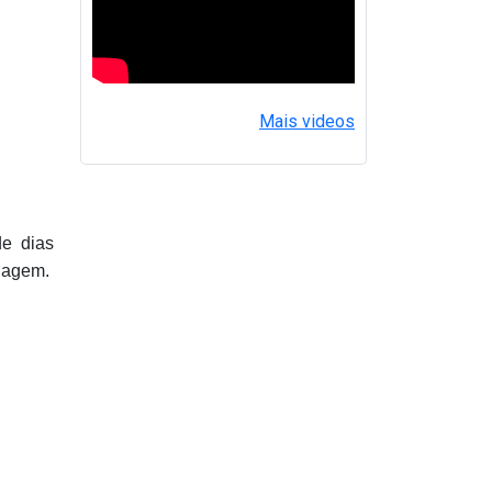
Mais videos
de dias
enagem.