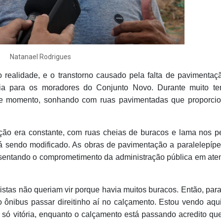
Natanael Rodrigues
 realidade, e o transtorno causado pela falta de pavimentaç
gria para os moradores do Conjunto Novo. Durante muito t
e momento, sonhando com ruas pavimentadas que proporcio
ação era constante, com ruas cheias de buracos e lama nos p
tá sendo modificado. As obras de pavimentação a paralelepíp
esentando o comprometimento da administração pública em ate
istas não queriam vir porque havia muitos buracos. Então, par
 o ônibus passar direitinho aí no calçamento. Estou vendo aqu
é só vitória, enquanto o calçamento está passando acredito qu