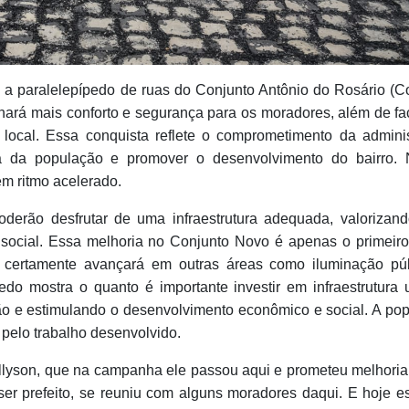
a paralelepípedo de ruas do Conjunto Antônio do Rosário (C
nará mais conforto e segurança para os moradores, além de faci
local. Essa conquista reflete o comprometimento da admini
a da população e promover o desenvolvimento do bairro. 
em ritmo acelerado.
erão desfrutar de uma infraestrutura adequada, valorizan
social. Essa melhoria no Conjunto Novo é apenas o primeir
e certamente avançará em outras áreas como iluminação pú
edo mostra o quanto é importante investir em infraestrutura 
o e estimulando o desenvolvimento econômico e social. A po
pelo trabalho desenvolvido.
Allyson, que na campanha ele passou aqui e prometeu melhoria
ser prefeito, se reuniu com alguns moradores daqui. E hoje es