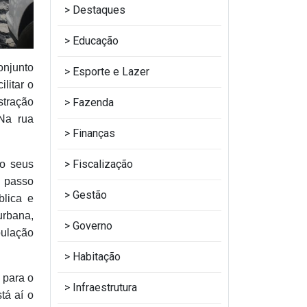
Destaques
Educação
onjunto
Esporte e Lazer
litar o
stração
Fazenda
Na rua
Finanças
Fiscalização
do seus
o passo
Gestão
blica e
urbana,
Governo
pulação
Habitação
 para o
Infraestrutura
tá aí o