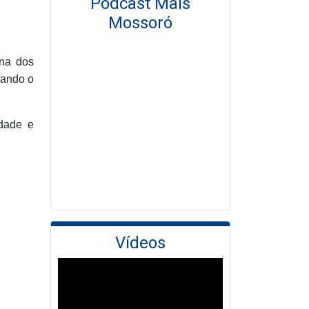
Podcast Mais
Mossoró
ina dos
vando o
idade e
Vídeos