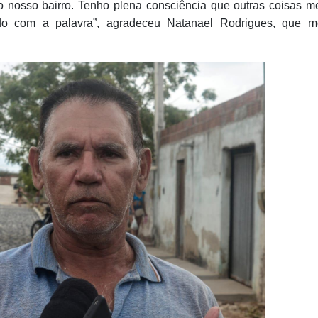
o nosso bairro. Tenho plena consciência que outras coisas m
do com a palavra”, agradeceu Natanael Rodrigues, que m