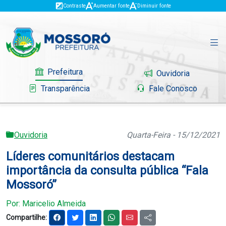
Contraste
Aumentar fonte
Diminuir fonte
Prefeitura
Ouvidoria
Transparência
Fale Conosco
Ouvidoria
Quarta-Feira - 15/12/2021
Governo
Líderes comunitários destacam
Mossoró
importância da consulta pública “Fala
Mossoró”
Serviços
Por: Maricelio Almeida
Portal do Contribuinte
Compartilhe: