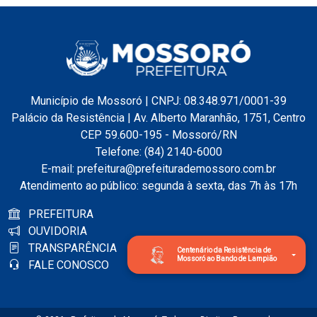
Município de Mossoró | CNPJ: 08.348.971/0001-39
Palácio da Resistência | Av. Alberto Maranhão, 1751, Centro
CEP 59.600-195 - Mossoró/RN
Telefone: (84) 2140-6000
E-mail: prefeitura@prefeiturademossoro.com.br
Atendimento ao público: segunda à sexta, das 7h às 17h
PREFEITURA
OUVIDORIA
TRANSPARÊNCIA
Centenário da Resistência de
Mossoró ao Bando de Lampião
FALE CONOSCO