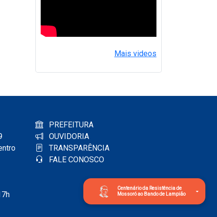
Mais videos
PREFEITURA
9
OUVIDORIA
entro
TRANSPARÊNCIA
FALE CONOSCO
Centenário da Resistência de
17h
Mossoró ao Bando de Lampião