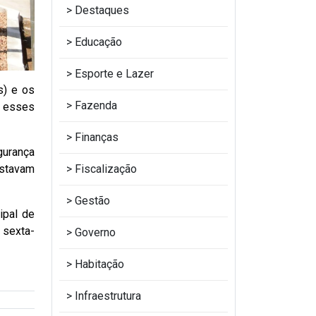
Destaques
Educação
Esporte e Lazer
s) e os
Fazenda
, esses
Finanças
gurança
estavam
Fiscalização
Gestão
ipal de
 sexta-
Governo
Habitação
Infraestrutura