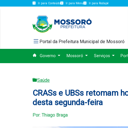
Ir para Conteúdo
Ir para Menu
Ir para Rodapé
Portal da Prefeitura Municipal de Mossoró
Governo
Mossoró
Serviços
Por
Saúde
CRASs e UBSs retomam hor
desta segunda-feira
Por: Thiago Braga