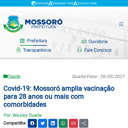
Contraste
Aumentar fonte
Diminuir fonte
Prefeitura
Ouvidoria
Transparência
Fale Conosco
Saúde
Quarta-Feira - 26/05/2021
Governo
Covid-19: Mossoró amplia vacinação
Mossoró
para 28 anos ou mais com
comorbidades
Serviços
Por: Wesley Duarte
Portal do Contribuinte
Compartilhe: