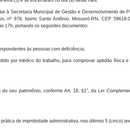
feira (5) e se encerraram no dia (9) deste mês.
ar à Secretaria Municipal de Gestão e Desenvolvimento de 
is, nº 976, bairro Santo Antônio, Mossoró-RN, CEP 59618-
 às 17h, portando os seguintes documentos:
respondentes às pessoas com deficiência;
ido por médico do trabalho, para comprovar aptidão física e
s do seu patrimônio, conforme Art. 18, §1°, da Lei Complemen
 prática de improbidade administrativa, nos últimos 5 (cinco) an