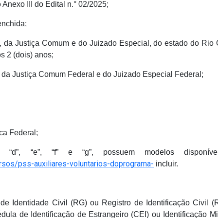
Anexo III do Edital n.° 02/2025;
enchida;
is, da Justiça Comum e do Juizado Especial, do estado do Rio
s 2 (dois) anos;
s, da Justiça Comum Federal e do Juizado Especial Federal;
ca Federal;
“d”, “e”, “f” e “g”, possuem modelos disponív
ursos/pss-auxiliares-voluntarios-doprograma-
incluir.
 de Identidade Civil (RG) ou Registro de Identificação Civil (
ula de Identificação de Estrangeiro (CEI) ou Identificação Mil