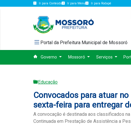
Ir para Conteúdo
Ir para Menu
Ir para Rodapé
Portal da Prefeitura Municipal de Mossoró
Governo
Mossoró
Serviços
Por
Educação
Convocados para atuar no 
sexta-feira para entregar
A convocação é destinada aos classificados na
Continuada em Prestação de Assistência a Pess