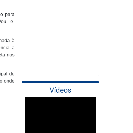
ão para
/ou e-
onada à
ência a
eta nos
ipal de
no onde
Vídeos