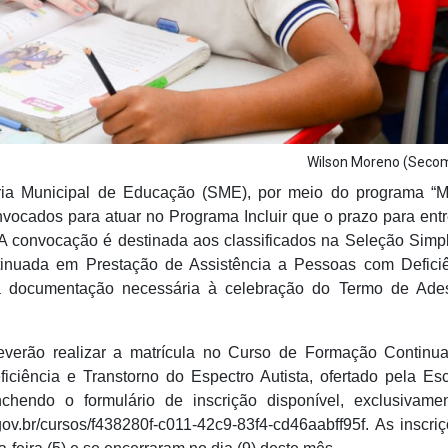
Wilson Moreno (Sec
aria Municipal de Educação (SME), por meio do programa “
vocados para atuar no Programa Incluir que o prazo para ent
 A convocação é destinada aos classificados na Seleção Simpl
inuada em Prestação de Assistência a Pessoas com Defici
 da documentação necessária à celebração do Termo de Ad
everão realizar a matrícula no Curso de Formação Contin
ciência e Transtorno do Espectro Autista, ofertado pela Es
hendo o formulário de inscrição disponível, exclusivame
.gov.br/cursos/f438280f-c011-42c9-83f4-cd46aabff95f. As inscri