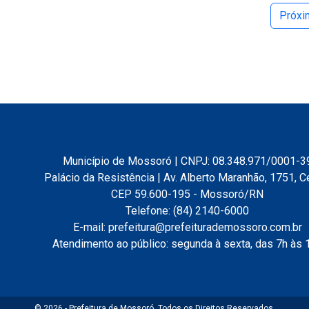
Próx
Município de Mossoró | CNPJ: 08.348.971/0001-3
Palácio da Resistência | Av. Alberto Maranhão, 1751, C
CEP 59.600-195 - Mossoró/RN
Telefone: (84) 2140-6000
E-mail: prefeitura@prefeiturademossoro.com.br
Atendimento ao público: segunda à sexta, das 7h às 
© 2026 - Prefeitura de Mossoró. Todos os Direitos Reservados.