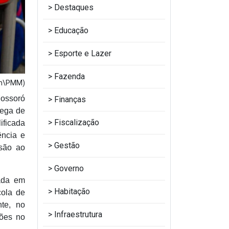
Destaques
Educação
Esporte e Lazer
Fazenda
om\PMM)
Mossoró
Finanças
rega de
Fiscalização
ificada
ência e
Gestão
esão ao
Governo
uada em
Habitação
cola de
nte, no
Infraestrutura
ções no