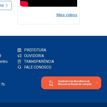
imo
Mais videos
PREFEITURA
9
OUVIDORIA
entro
TRANSPARÊNCIA
FALE CONOSCO
Centenário da Resistência de
17h
Mossoró ao Bando de Lampião