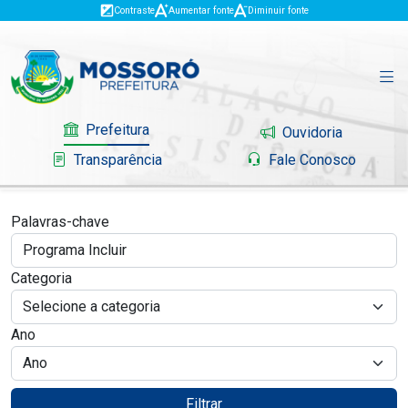
Contraste
Aumentar fonte
Diminuir fonte
Prefeitura
Ouvidoria
Transparência
Fale Conosco
Palavras-chave
Governo
Categoria
Mossoró
Ano
Serviços
Portal do Contribuinte
Filtrar